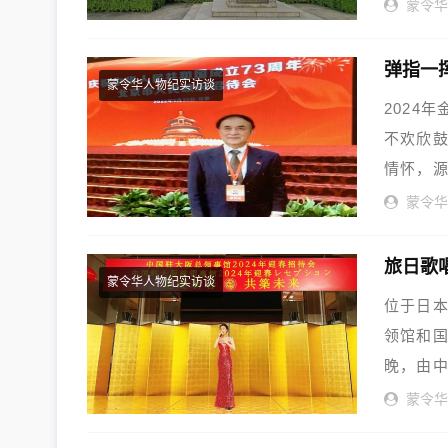
蒙令
蒙令华人物纪实访谈
2024
不欢欣
情怀，
秀...
蒙令
蒙令华人物纪实访谈
位于日本
领馆和国
晚，由中
蒙令