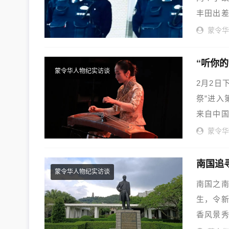
丰田出差
蒙令
蒙令华人物纪实访谈
2月2日
祭”进入
来自中国
蒙令
南国追
蒙令华人物纪实访谈
南国之南
生，令
香风景秀