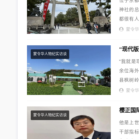
位于京都
神社的
都很有人
天...
蒙令
蒙令华人物纪实访谈
“我就是
余位海
县枫树岭
蒙令
蒙令华人物纪实访谈
他是上世
干部指