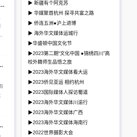
▶ 新疆有个阿克苏
的老照片，就足以感受到“华侨旗帜,民族光辉”陈嘉庚先生的伟大！
▶ 华媒聚首杭州 探寻共富之路
、
▶ 侨连五洲●沪上进博
国
▶ 海外华文媒体运城行
.
▶华盛顿中国文化节
▶2023第二期“文化中国 ●锦绣四川”高
校外籍师生品悟之旅
平：他是学霸、大律师，是挚爱中国电影的影评家！
▶2023海外华文媒体看大运
▶2023侨见亚运 相约杭州
有
▶2023国际媒体人探访蜀道
就
▶2023海外华文媒体川渝行
▶2023海外华文媒体广西
▶2023海外华文媒体海南行
人带三个孩子连续创业的日本女性，堪称京都的“阿信”！
▶2022世界摄影大会