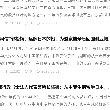
市上京区的「北野天满宫」，是日本全国约1万2千座天满宫和
总社，供奉着日本的学问之神菅原道真，再加上这里的红叶苑是
气的欣赏红叶的地方之一，一年四季游客都川流不息。京都“北
华
10709
0
2023-06-15
“现代版阿信”郭松梅：远嫁日
现代版的阿信，当然没有阿信那么苦”。4月26日上午，来自全球2
外华文媒体人走进中国浙江省，来到了位于千岛湖畔的杭州市淳
镇汪村的一片茶园。在目睹了茶园完善、一流的设施，感受到..
华
11182
0
2023-05-31
樱正国际行政书士法人代表兼所长陆渠：从中
纪90年代的中专毕业生——熟悉那个年代的人都知道，在当时
标的年代，初中毕业生考中专算是理想的选择，也只有成绩好的