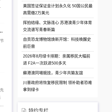
美国签证保证金计划永久化 50国公民最
.
高需缴2万美元
挥拍结缘、文脉连心 苏港澳青少年体育
交流谱写青春新篇
！”——访6次参加“大阪春节祭”演出的古筝演奏家徐颖
自贡恐龙博物馆焕新开馆：科技唤醒史
春节
前巨兽
、
2026年8月绿卡排期：亲属移民大幅前
进 F2A一次跃进500多天
蘇港澳同場競技，青少年共築友誼
川普政府将恢复移民限制 领补助者恐难
拿到绿卡
超先
稻
..
特约专栏