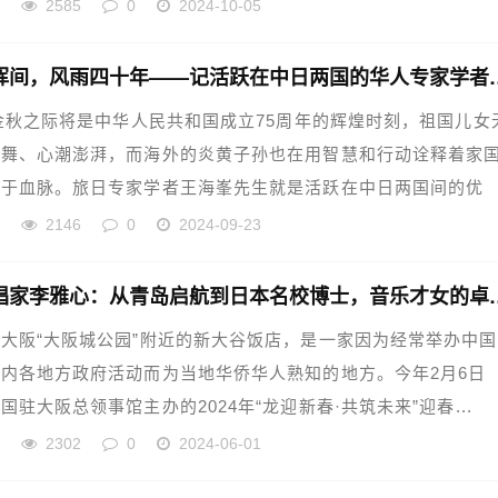
华
2585
0
2024-10-05
弹指一挥间，风雨四十年——记
年金秋之际将是中华人民共和国成立75周年的辉煌时刻，祖国儿女
鼓舞、心潮澎湃，而海外的炎黄子孙也在用智慧和行动诠释着家
源于血脉。旅日专家学者王海峯先生就是活跃在中日两国间的优
华
2146
0
2024-09-23
旅日歌唱家李雅心：从青岛启航到
大阪“大阪城公园”附近的新大谷饭店，是一家因为经常举办中
内各地方政府活动而为当地华侨华人熟知的地方。今年2月6日
国驻大阪总领事馆主办的2024年“龙迎新春·共筑未来”迎春...
华
2302
0
2024-06-01