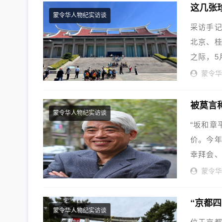
蒙令华人物纪实访谈
采访手记
北京、
之际，5
蒙令
蒙令华人物纪实访谈
“坂和章
价。今年
幸拜会
注...
蒙令
蒙令华人物纪实访谈