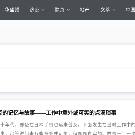
华盛顿
访谈
健康
地产
文萃
中
经的记忆与故事——工作中意外或可笑的点滴琐事
九十年代，即使在日本手机也远未普及。下面发生在当时工作中
故事，尽管说起来有些意外或可笑，但却是真实的。故事一：一