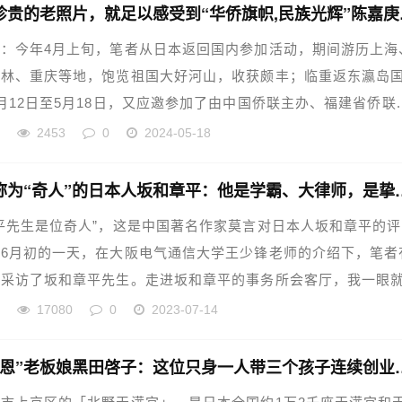
这几张珍贵
：今年4月上旬，笔者从日本返回国内参加活动，期间游历上海
桂林、重庆等地，饱览祖国大好河山，收获颇丰；临重返东瀛岛
月12日至5月18日，又应邀参加了由中国侨联主办、福建省侨联..
华
2453
0
2024-05-18
被莫言称为“奇人”的日本人坂和章
平先生是位奇人”，这是中国著名作家莫言对日本人坂和章平的评
6月初的一天，在大阪电气通信大学王少锋老师的介绍下，笔者
、采访了坂和章平先生。走进坂和章平的事务所会客厅，我一眼
华
17080
0
2023-07-14
“京都四恩”老板娘黑田啓子：这位只身一