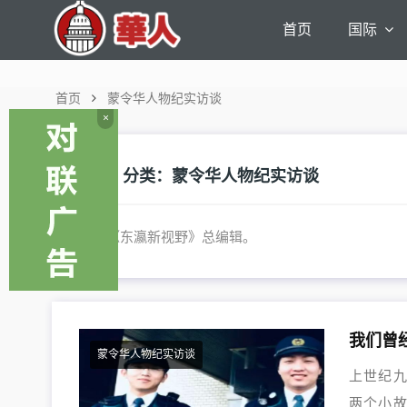
首页
国际
首页
蒙令华人物纪实访谈
×
分类：
蒙令华人物纪实访谈
日本《东瀛新视野》总编辑。
我们曾
蒙令华人物纪实访谈
上世纪
两个小