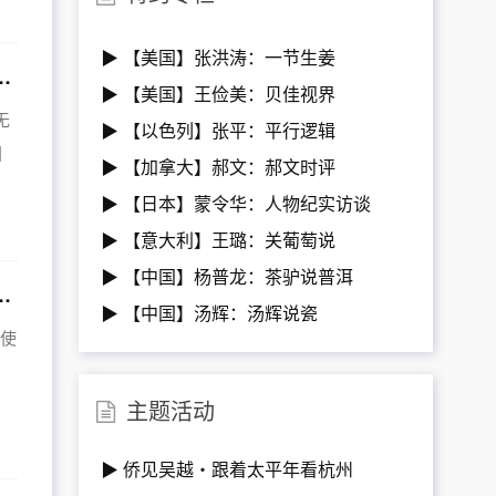
▶ 【美国】张洪涛：一节生姜
活跃在中日两国的华人专家学者王海峯先生
▶ 【美国】王俭美：贝佳视界
无
▶ 【以色列】张平：平行逻辑
国
▶ 【加拿大】郝文：郝文时评
▶ 【日本】蒙令华：人物纪实访谈
▶ 【意大利】王璐：关葡萄说
▶ 【中国】杨普龙：茶驴说普洱
日本名校博士，音乐才女的卓越追求！（上）
▶ 【中国】汤辉：汤辉说瓷
国使
主题活动
▶ 侨见吴越・跟着太平年看杭州