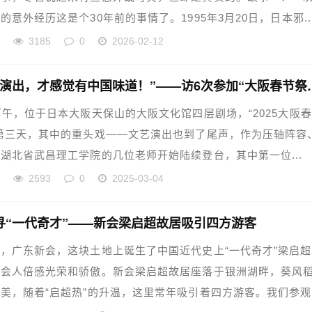
的意外经历这是个30年前的事情了。1995年3月20日，日本邪..
华
3185
0
2026-02-12
“听你的演出，才感觉有中国味道
下午，位于日本大阪天保山的大阪文化馆四层剧场，“2025大阪
第三天，其中的重头戏——文艺演出也到了尾声，作为压轴阵容
湖北省武昌理工学院的几位老师开始陆续登台，其中第一位...
华
2593
0
2025-03-04
寻“一代奇才”——新会梁启超故居吸引四方游客
，广东新会，这块土地上诞生了中国近代史上“一代奇才”梁启
新会人倍感光荣和骄傲。新会梁启超故居座落于银洲湖畔，葵风
美，随着“启超热”的升温，这里常年吸引着四方游客。我们参观.