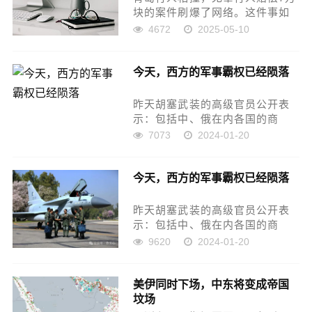
块的案件刷爆了网络。这件事如
果不是青岛把这起案件当成普法
4672
2025-05-10
案件在电视上自吹自擂估计根本
就不会在网络上被曝光。“行人没
今天，西方的军事霸权已经陨落
有保持必要的安全距离”，这是多
么荒谬的，完全靠拍脑袋杜...
昨天胡塞武装的高级官员公开表
示：包括中、俄在内各国的商
船，在红海航行时将不会受到任
7073
2024-01-20
何威胁，胡塞武装将会确保“它们
穿越红海时的安全”。胡塞武装只
今天，西方的军事霸权已经陨落
会攻击美国、英国和以色列的船
只。胡塞武装不仅这么说了，
而...
昨天胡塞武装的高级官员公开表
示：包括中、俄在内各国的商
船，在红海航行时将不会受到任
9620
2024-01-20
何威胁，胡塞武装将会确保“它们
穿越红海时的安全”。胡塞武装只
美伊同时下场，中东将变成帝国
会攻击美国、英国和以色列的船
坟场
只。胡塞武装不仅这么说了，