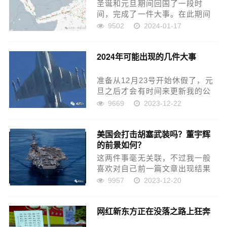
而...
圣诞和元旦期间回国了一段时
间，完成了一件大事。在此期间
世界局势风起云涌，值得聊聊的
9502
2024-01-17
事情太多了。第一、以色列在加
沙的进攻实质上已经失败。虽然
2024年可能出现的几件大事
以色列对外声称已经战胜了加沙
北部的哈马斯，但这显然不是事
实，...
准备从12月23号开始休假了，元
旦之后才会有时间来更新我的公
众号。我这个公众号从今年4月份
9669
2023-12-22
以来除了偶尔休假之外几乎每天
一篇，做了很多预测，唯一没预
美国会打击胡塞武装吗？董宇辉
测对的事情就是中国股市没有出
的前景如何？
现八年一次的大牛市，打破...
这两件事毫无关联，不过我一般
喜欢对自己前一篇文章出现结果
之后做一个总结。网红新东方正
9957
2023-12-20
在没落之路上狂奔先说董宇辉的
事儿，他被老俞给耍了，以后将
网红新东方正在没落之路上狂奔
被彻底边缘化。原因很简单，他
在众多商业味极浓的主播里是一