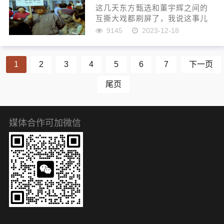
股...
这几天东方甄选和董宇辉之间的
互撕大戏都刷屏了，我说这事儿
真的比美国想跟胡塞武装开战更
9145
2023-12-18
重要吗？转念一想，还真是比美
国打胡塞更重要，因为对于咱们
中国人来说，东方甄选和董宇辉
1
2
3
4
5
6
7
下一页
之间的互撕大戏如果厘清了，会
有...
尾页
媒体合作可加微信