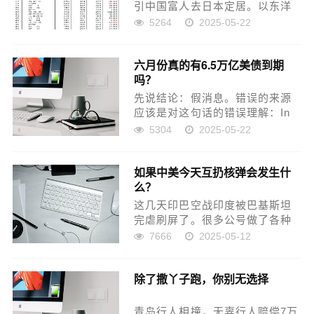
引中国富人去日本定居。以东洋
人骄横的个性，如果不是走投无
5264
2025-05-22
路，断不会推出这样的政策来吸
引中国的有钱人，而且门槛越来
六月份真的有6.5万亿美债到期
越低。据说最新的移民政策，你
吗？
只需手里有500万日元的存款，...
先说结论：假消息。错误的来源
应该是对这句话的错误理解：In
2025, roughly $9.2 trillion in
5304
2025-05-22
Treasuries will mature, a
significant...
如果中美今天互扔核弹会发生什
么？
这几天印巴空战印度被巴基斯坦
完虐刷屏了。很多公号做了各种
分析，主题就是认为印度没有完
7666
2025-05-12
整的数据链，没有体系作战才导
致的这次失利，其实这是不对的
除了撒丫子跑，你别无选择
观点，印度有基于美国技术为基
础的数据链和作战体系，印度的
飞...
青岛行人相撞，无辜行人赔偿7万