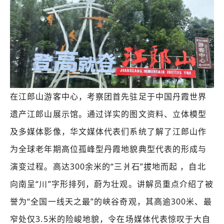
在江郎山游客中心，考察团首先驻足于中国丹霞世界
遗产江郎山展示馆。通过详实的图文资料、立体模型
及多媒体影像，华文媒体代表们系统了解了江郎山作
为全球老年期高位孤峰型丹霞地貌典型代表的形成与
演变过程。高达300余米的“三爿石”拔地而起
，自北
向南呈“川”字形排列，蔚为壮观。讲解员重点介绍了被
誉为“全国一线天之最”的峡谷奇观，其高逾300米、最
窄处仅3.5米的险峻地貌，令在场媒体代表惊叹于大自