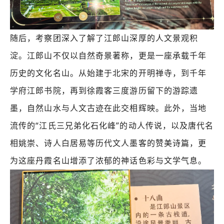
随后，考察团深入了解了江郎山深厚的人文景观积
淀。江郎山不仅以自然奇景著称，更是一座承载千年
历史的文化名山。从始建于北宋的开明禅寺，到千年
学府江郎书院，再到徐霞客三度游历留下的游踪遗
墨，自然山水与人文古迹在此交相辉映。此外，当地
流传的“江氏三兄弟化石化峰”的动人传说，以及唐代名
相姚崇、诗人白居易等历代文人墨客的赞美诗篇，更
为这座丹霞名山增添了浓郁的神话色彩与文学气息。