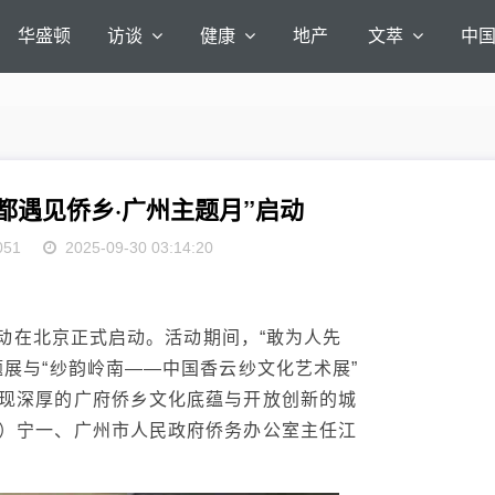
华盛顿
访谈
健康
地产
文萃
中
都遇见侨乡·广州主题月”启动
051
2025-09-30 03:14:20
活动在北京正式启动。活动期间，“敢为人先
展与“纱韵岭南——中国香云纱文化艺术展”
现深厚的广府侨乡文化底蕴与开放创新的城
）宁一、广州市人民政府侨务办公室主任江