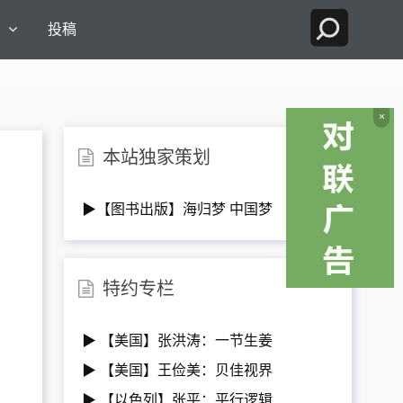
国
投稿
×
本站独家策划
▶【图书出版】海归梦 中国梦
特约专栏
▶ 【美国】张洪涛：一节生姜
▶ 【美国】王俭美：贝佳视界
▶ 【以色列】张平：平行逻辑