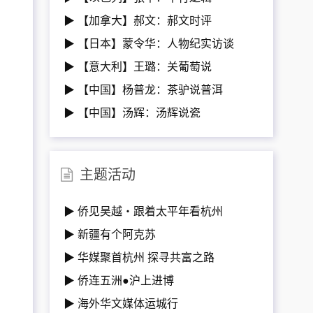
▶ 【加拿大】郝文：郝文时评
▶ 【日本】蒙令华：人物纪实访谈
▶ 【意大利】王璐：关葡萄说
▶ 【中国】杨普龙：茶驴说普洱
▶ 【中国】汤辉：汤辉说瓷
主题活动
▶ 侨见吴越・跟着太平年看杭州
▶ 新疆有个阿克苏
▶ 华媒聚首杭州 探寻共富之路
▶ 侨连五洲●沪上进博
▶ 海外华文媒体运城行