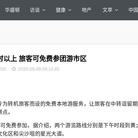
华盛顿
访谈
健康
地产
文萃
中
时以上 旅客可免费参团游市区
250
2025-09-09 09:14:45
推出专为转机旅客而设的免费本地游服务，让旅客在中转逗留期
景点。
客可免费参加。据介绍，两个游览路线分别是下午时段到黄
文化区和尖沙咀的星光大道。