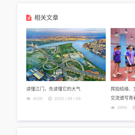
相关文章
读懂江门，先读懂它的大气
挥拍结缘、
交流谱写青
4528
2026 / 08 / 04
3999