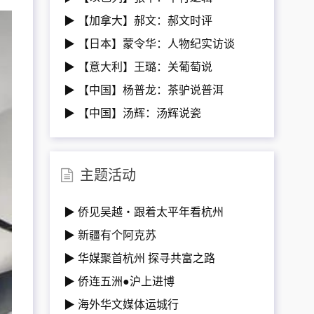
▶ 【加拿大】郝文：郝文时评
▶ 【日本】蒙令华：人物纪实访谈
▶ 【意大利】王璐：关葡萄说
▶ 【中国】杨普龙：茶驴说普洱
▶ 【中国】汤辉：汤辉说瓷
主题活动
▶ 侨见吴越・跟着太平年看杭州
▶ 新疆有个阿克苏
▶ 华媒聚首杭州 探寻共富之路
▶ 侨连五洲●沪上进博
▶ 海外华文媒体运城行