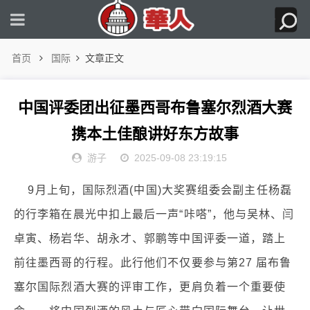
首页
国际
文章正文
中国评委团出征墨西哥布鲁塞尔烈酒大赛
携本土佳酿讲好东方故事
游子
2025-09-08 23:19:15
9月上旬，国际烈酒(中国)大奖赛组委会副主任杨磊
的行李箱在晨光中扣上最后一声“咔嗒”，他与吴林、闫
卓寅、杨岩华、胡永才、郭鹏等中国评委一道，踏上
前往墨西哥的行程。此行他们不仅要参与第27 届布鲁
塞尔国际烈酒大赛的评审工作，更肩负着一个重要使