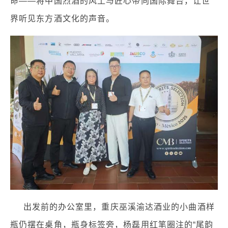
命——将中国烈酒的风土与匠心带向国际舞台，让世
界听见东方酒文化的声音。
出发前的办公室里，重庆巫溪渝达酒业的小曲酒样
瓶仍摆在桌角，瓶身标签旁，杨磊用红笔圈注的“尾韵