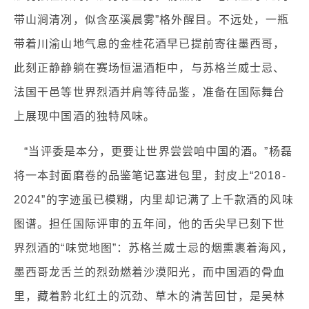
带山涧清冽，似含巫溪晨雾”格外醒目。不远处，一瓶
带着川渝山地气息的金桂花酒早已提前寄往墨西哥，
此刻正静静躺在赛场恒温酒柜中，与苏格兰威士忌、
法国干邑等世界烈酒并肩等待品鉴，准备在国际舞台
上展现中国酒的独特风味。
“当评委是本分，更要让世界尝尝咱中国的酒。”杨磊
将一本封面磨卷的品鉴笔记塞进包里，封皮上“2018-
2024”的字迹虽已模糊，内里却记满了上千款酒的风味
图谱。担任国际评审的五年间，他的舌尖早已刻下世
界烈酒的“味觉地图”：苏格兰威士忌的烟熏裹着海风，
墨西哥龙舌兰的烈劲燃着沙漠阳光，而中国酒的骨血
里，藏着黔北红土的沉劲、草木的清苦回甘，是吴林