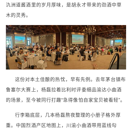
氿洲道酱酒里的岁月厚味，是胡永才带来的劲酒中草
木的灵秀。
这份对本土佳酿的热忱，早有先例。去年茅台镇布
鲁塞尔大赛上，杨磊拉着比利时评委细品渝达小曲酒
的场景，至今被同行打趣“急得像怕自家宝贝被看轻”。
行李箱底层，几本杨磊熬夜整理的小册子格外厚
重。中国烈酒产区地图上，川渝小曲酒带用蓝线勾