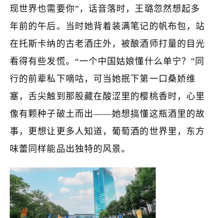
现世界也需要你”，话音落时，王璐忽然想起多
年前的午后。当时她背着装满笔记的帆布包，站
在托斯卡纳的古老酒庄外，被酿酒师打量的目光
看得有些发慌。“一个中国姑娘懂什么单宁？”同
行的前辈私下嘀咕，可当她抿下第一口桑娇维
塞，舌尖触到那股藏在酸涩里的樱桃香时，心里
像有颗种子破土而出——她想搞懂这瓶酒里的故
事，更想让更多人知道，葡萄酒的世界里，东方
味蕾同样能品出独特的风景。