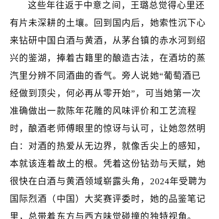
这些年往返于中意之间，王璐总觉得心里还
有片未深耕的土壤。回到国内后，她索性沉下心
来钻研中国白酒与黄酒，从茅台镇的赤水河到绍
兴的鉴湖，捧着古籍里的酿造古法，在酒坊的蒸
汽里分辨不同酒曲的香气。旁人说她“葡萄酒已
经做到顶尖，何必再从零开始”，可当她第一次
准确做出一款陈年花雕的风味评价和工艺流程
时，酿酒老师傅眼里的惊讶与认可，让她忽然明
白：对酒的热爱从无边界，就像舌尖上的感知，
本就该连着故土的根。凭着这份钻劲与天赋，她
很快在白酒与黄酒领域崭露头角，2024年受聘为
国际烈酒（中国）大奖赛评委时，她的品鉴笔记
里，总带着东方与西方味觉碰撞的独特视角。