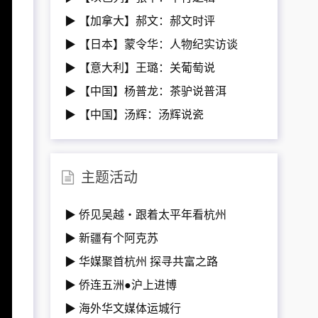
▶ 【加拿大】郝文：郝文时评
▶ 【日本】蒙令华：人物纪实访谈
▶ 【意大利】王璐：关葡萄说
▶ 【中国】杨普龙：茶驴说普洱
▶ 【中国】汤辉：汤辉说瓷
主题活动
▶ 侨见吴越・跟着太平年看杭州
▶ 新疆有个阿克苏
▶ 华媒聚首杭州 探寻共富之路
▶ 侨连五洲●沪上进博
▶ 海外华文媒体运城行