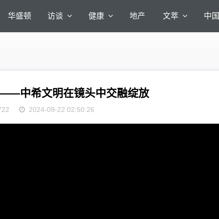
华盛顿
访谈
健康
地产
文萃
中
——中希文明在镜头中交融绽放
722
2024-09-22 02:50:26