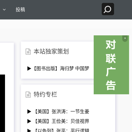
国
投稿
×
本站独家策划
▶【图书出版】海归梦 中国梦
特约专栏
▶ 【美国】张洪涛：一节生姜
▶ 【美国】王俭美：贝佳视界
▶ 【以色列】张平：平行逻辑