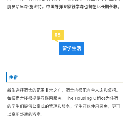
航员哈里森·施密特。
中国导弹专家钱学森也曾在此长期任教。
0
5
留学生活
住宿
新生选择宿舍的范围非常之广，宿舍内都配有单人床和桌椅。
每幢宿舍楼都提供互联网服务。The Housing Office为住宿
的学生们提供公寓式的管理和服务，学生可以使用厨房，更可
以享用舒适的浴室。