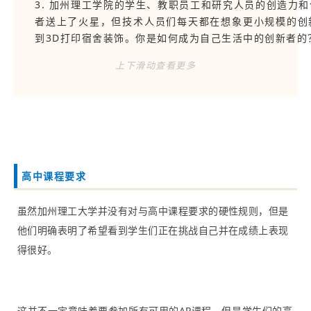
3. 加州理工学院的学生、教职员工和研究人员的创造力
者送上了火星，但技术人员们每天都在想象更小规模的创
到3D打印宿舍装饰。你是如何成为自己生活中的创新者的？（
4. 当来自不同背景的人们聚在一起解决各自领域中最大
上下滑动查看更多
好的推进。你过去的经历和现在的观点是如何反映出你成
世界的？（200-250字）
以下问题都是可以自行选择是否回答的问题哦！
高中课程要求
1. 如果你认为你自己的某些方面未能在本申请表的其他
虽然加州理工大学并没有对与高中课程要求的硬性规则，但是
（150字）
他们明确表明了希望看到学生们正在挑战自己并在成绩上表现
得很好。
2. 在不观察星星、通过显微镜观察或进行马拉松式编码
求各种各样的兴趣，从速度魔方到参加校队运动再到阅读
好是什么，为什么它能给你带来快乐？（100字）
这并不一定意味着要参加所有可用的AP课程。但是学生们的高