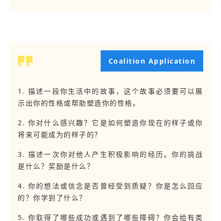
骤来解决这个问题？又或是你可以有哪些解决方案？
5. 请描述一段激发了你个人成长并因此对自己或他人产
6. 请描述一个能够让你忘记时间流逝的，你所感兴趣的
此吸引你？当你想学到更多知识时你会向什么或找谁请教
Coalition Application
7. 请分享一篇关于你自行选择的任何主题的文章。它可
回答任何其他题目的一篇文章，也可以是回答了你自己所
1. 描述一段你生活中的故事，这个故事必须要可以展
示出你的性格或帮助塑造你的性格。
2. 你对什么感兴趣？它是如何塑造你现在的样子或你
将来可能成为的样子的？
3. 描述一次你对他人产生积极影响的经历。你的挑战
是什么？奖励是什么？
4. 你的想法或信念是否曾经受到质疑？你是怎么回应
的？你学到了什么？
5. 你取得了哪些成功或遇到了哪些障碍？你会给有类