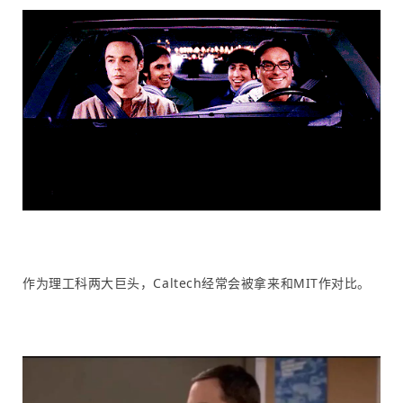
作为理工科两大巨头，Caltech经常会被拿来和MIT作对比。