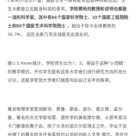
Caltech治学严谨，鼓励学生一进校就参加各种科研活动，学
生大都是立志献身科技的青年。
学校聘用的教授和讲师也都是
一流的科学家，其中有66个国家科学院士、33个国家工程院院
士和80个国家艺术科学院院士 ，
相当于现今全体教师的
36.7%， 这在全美乃至全球是无出其右的。
据U.S.News统计，学校师生比为1：3。得益于这种“小而精”
的教学模式，不仅学生能和这些大学者们进行研究方向的充分
讨论，还能享受到大学者们随意叫出自己名字的殊荣。
著名物理学家爱因斯坦、费曼、霍金、波尔、密立根、盖尔
曼，著名的天文学家哈雷、遗传学的鼻祖摩尔根、火箭专家冯·
卡门都曾执教于此。除了众多的诺贝尔奖得主之外，毕业于加
州理工的著名校友还有英特尔公司的创始人戈登·摩尔，登月宇