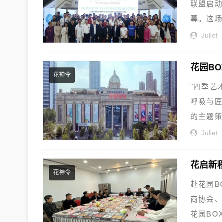
联盟启动
幕。这场
Juliet
花神令
"四季艺
呼吸与
的主题策
Juliet
花神令
赴花园B
商协会
花园BO