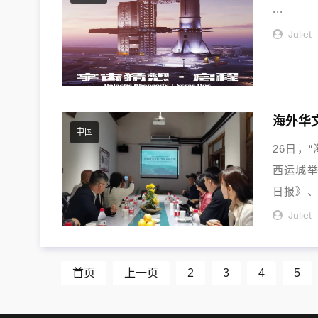
...
Juliet
海外华
中国
26日，
西运城
日报》
荣，...
Juliet
首页
上一页
2
3
4
5