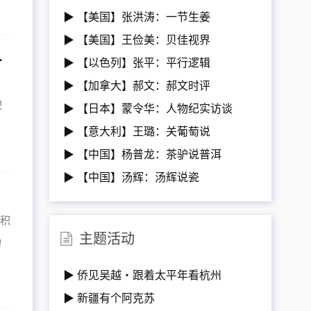
▶ 【美国】张洪涛：一节生姜
▶ 【美国】王俭美：贝佳视界
获选杭州专业展馆！
▶ 【以色列】张平：平行逻辑
，
▶ 【加拿大】郝文：郝文时评
貌
▶ 【日本】蒙令华：人物纪实访谈
▶ 【意大利】王璐：关葡萄说
▶ 【中国】杨普龙：茶驴说普洱
▶ 【中国】汤辉：汤辉说瓷
年积
主题活动
场
▶ 侨见吴越・跟着太平年看杭州
▶ 新疆有个阿克苏