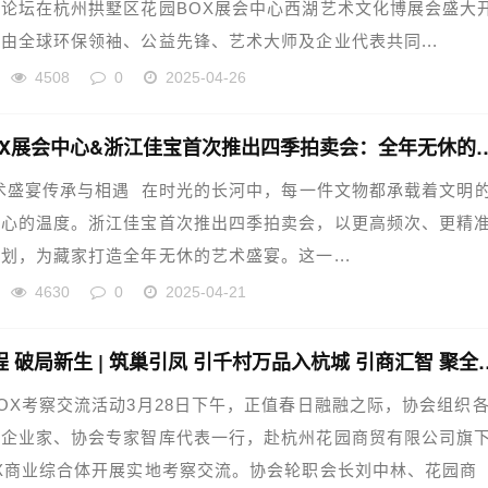
论坛在杭州拱墅区花园BOX展会中心西湖艺术文化博展会盛大
由全球环保领袖、公益先锋、艺术大师及企业代表共同...
4508
0
2025-04-26
花园BOX展会中心&浙江佳宝首次推出四
术盛宴传承与相遇 在时光的长河中，每一件文物都承载着文明
匠心的温度。浙江佳宝首次推出四季拍卖会，以更高频次、更精
划，为藏家打造全年无休的艺术盛宴。这一...
4630
0
2025-04-21
花启新程 破局新生 | 筑巢引凤 引千
OX考察交流活动3月28日下午，正值春日融融之际，协会组织
、企业家、协会专家智库代表一行，赴杭州花园商贸有限公司旗
X商业综合体开展实地考察交流。协会轮职会长刘中林、花园商