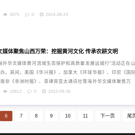
3875
0
2024-08-29
文媒体聚焦山西万荣：挖掘黄河文化 传承农耕文明
“海外华文媒体黄河流域生态保护和高质量发展运城行”活动正在
举办。其间，美国《华兴报》、加拿大《环球华报》、印尼《国
、南非《非洲时报》、菲律宾亚太通讯社等海外华文媒体聚焦万
10812
0
2023-09-26
6
7
8
9
10
11
下一页
尾