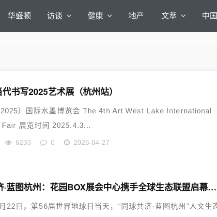
华盛顿
访谈
健康
地产
文萃
中
 当代书写2025艺术展（杭州站）
25）国际水墨博览会 The 4th Art West Lake International
 Fair 展览时间 2025.4.3...
6233
0
2025-04-27
同球共济·蓝图杭州：花园BOX展会中心携手全球生态联盟启幕新篇章
年4月22日，第56届世界地球日当天，“同球共济·蓝图杭州”人文生