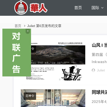
首页
国际
首页
Juliet 第6页发布的文章
×
山风 I
花神令
第四届（20
Inkwash
Juliet
花神令
2025