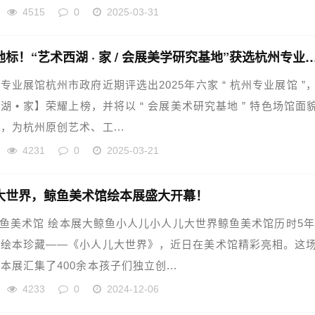
4515
0
2025-03-31
打卡新地标！“艺术西湖 · 家 / 会展美学研究基地”
专业展馆杭州市政府近期评选出2025年六家 “ 杭州专业展馆 ”
湖 • 家】荣耀上榜，并将以 “ 会展美术研究基地 ” 特色场馆面
，为杭州原创艺术、工...
4231
0
2025-03-21
大世界，鲸鱼美术馆绘本展盛大开幕！
 鲸鱼美术馆 绘本展大鲸鱼小人儿小人儿大世界鲸鱼美术馆历时5
创绘本珍藏——《小人儿大世界》，近日在美术馆精彩亮相。这
本展汇集了400余本孩子们独立创...
4233
0
2024-12-06