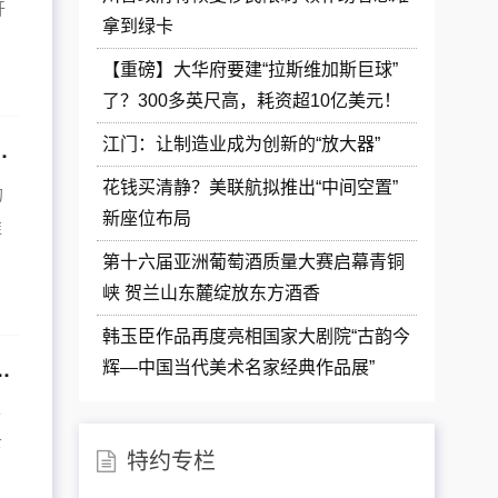
开
拿到绿卡
【重磅】大华府要建“拉斯维加斯巨球”
了？300多英尺高，耗资超10亿美元！
江门：让制造业成为创新的“放大器”
季拍卖会：全年无休的艺术盛宴
花钱买清静？美联航拟推出“中间空置”
的
新座位布局
准
第十六届亚洲葡萄酒质量大赛启幕青铜
峡 贺兰山东麓绽放东方酒香
韩玉臣作品再度亮相国家大剧院“古韵今
村万品入杭城 引商汇智 聚全国政商会客厅
辉—中国当代美术名家经典作品展”
各
下
特约专栏