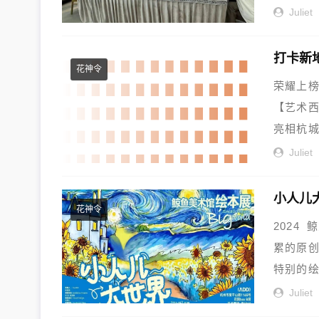
贸...
Juliet
花神令
荣耀上榜
【艺术西
亮相杭城
Juliet
小人儿
花神令
2024
累的原
特别的绘
Juliet