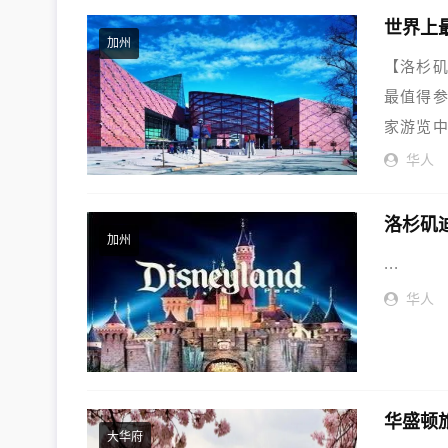
加州
【洛杉矶加
最值得参
家游览中
华人
洛杉矶
加州
...
华人
华盛顿
大华府