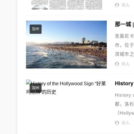
华人
那一城 
加州
圣莫尼
市，位
滨城市
普查数...
华人
Histor
加州
Histor
都，洛杉
（Hollyw
华人