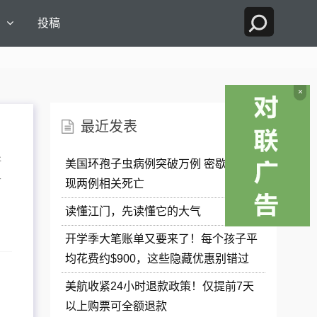
国
投稿
×
最近发表
所
美国环孢子虫病例突破万例 密歇根州出
可
现两例相关死亡
读懂江门，先读懂它的大气
开学季大笔账单又要来了！每个孩子平
均花费约$900，这些隐藏优惠别错过
美航收紧24小时退款政策！仅提前7天
以上购票可全额退款