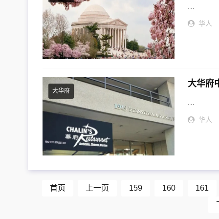
...
华人
大华府
大华府
...
华人
首页
上一页
159
160
161