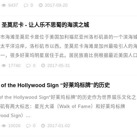
9437
0
2017-09-20
| 圣莫尼卡 - 让人乐不思蜀的海滨之城
卡市海滩圣莫尼卡是位于美国加利福尼亚州洛杉矶县的一个滨海
于太平洋沿岸，洛杉矶市以西。圣莫尼卡海滩是加州最吸引人的
之一，很多好莱坞明星居住于此。居民族裔比例根据最近美国人
17740
0
2017-05-31
y of the Hollywood Sign “好莱坞标牌”的历史
y of the Hollywood Sign“好莱坞标牌”的历史作为世界娱乐文化之
矶有两大标志：星光大道（Walk of Fame）和好莱坞标牌
ood Sign）...
10026
0
2017-01-02