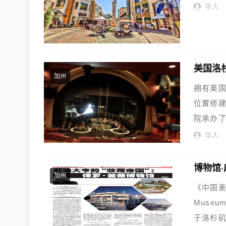
华人
美国洛杉矶
加州
拥有美国
位置修
院承办
好...
华人
博物馆·
加州
《中国美术
Muse
于洛杉矶的