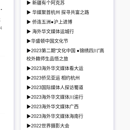
▶ 新疆有个阿克苏
ifornia Science Center
▶ 华媒聚首杭州 探寻共富之路
上
▶ 侨连五洲●沪上进博
4
▶ 海外华文媒体运城行
▶华盛顿中国文化节
▶2023第二期“文化中国 ●锦绣四川”高
校外籍师生品悟之旅
▶2023海外华文媒体看大运
▶2023侨见亚运 相约杭州
▶2023国际媒体人探访蜀道
▶2023海外华文媒体川渝行
▶2023海外华文媒体广西
▶2023海外华文媒体海南行
▶2022世界摄影大会