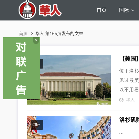
首页
国际
首页
华人 第165页发布的文章
×
【美国】有
加州
位于洛杉矶
见过最
以不用看
华人
洛杉矶
加州
...