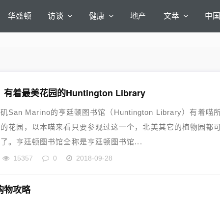
华盛顿
访谈
健康
地产
文萃
中
着最美花园的Huntington Library
San Marino的亨廷顿图书馆（Huntington Library）有着喵
美的花园，以本喵来看只要参观过这一个，北美其它的植物园都
了。亨廷顿图书馆全称是亨廷顿图书馆...
15357
0
2018-09-28
购物攻略