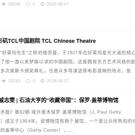
26938
0
2018-08-07
TCL中国剧院 TCL Chinese Theatre
“好莱坞先生”之称的格劳曼，于1927年在好莱坞星光大道的核
建了他一直以来梦寐以求的中国剧院。这座拥有东方艺术风格的
了多次奥斯卡颁奖典礼，也是众多导演选择电影首映的地点，是
10293
0
2018-06-07
戚志雯 | 石油大亨的“收藏帝国”：保罗·盖蒂博物馆
报》第82期 域外美术保罗·盖蒂博物馆（J. Paul Getty
um）成立于1954年。该博物馆有两个展馆，一个是公众所熟知的
盖蒂中心（Getty Center），...