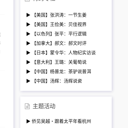
▶ 【美国】张洪涛：一节生姜
▶ 【美国】王俭美：贝佳视界
▶ 【以色列】张平：平行逻辑
城
海
▶ 【加拿大】郝文：郝文时评
口
▶ 【日本】蒙令华：人物纪实访谈
▶ 【意大利】王璐：关葡萄说
▶ 【中国】杨普龙：茶驴说普洱
▶ 【中国】汤辉：汤辉说瓷
主题活动
▶ 侨见吴越・跟着太平年看杭州