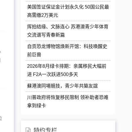
美国签证保证金计划永久化 50国公民最
高需缴2万美元
挥拍结缘、文脉连心 苏港澳青少年体育
交流谱写青春新篇
自贡恐龙博物馆焕新开馆：科技唤醒史
心
前巨兽
剧
2026年8月绿卡排期：亲属移民大幅前
进 F2A一次跃进500多天
蘇港澳同場競技，青少年共築友誼
川普政府将恢复移民限制 领补助者恐难
拿到绿卡
位
特约专栏