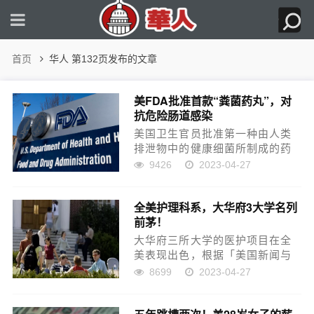
首页
华人 第132页发布的文章
美FDA批准首款“粪菌药丸”，对
抗危险肠道感染
美国卫生官员批准第一种由人类
排泄物中的健康细菌所制成的药
丸，来对抗危险的肠道感染，让
9426
2023-04-27
肠道微菌丛植入治疗更加容易执
行。美联社报导，赛里斯医疗公
全美护理科系，大华府3大学名列
司（Seres Therapeutics）研制
前茅！
出的药丸，提...
大华府三所大学的医护项目在全
美表现出色，根据「美国新闻与
世界报导」(U.S. News and
8699
2023-04-27
World Report)日前公布的2023-
2024年度排名，马州约翰霍普金
斯大学(JHU)的执业护...