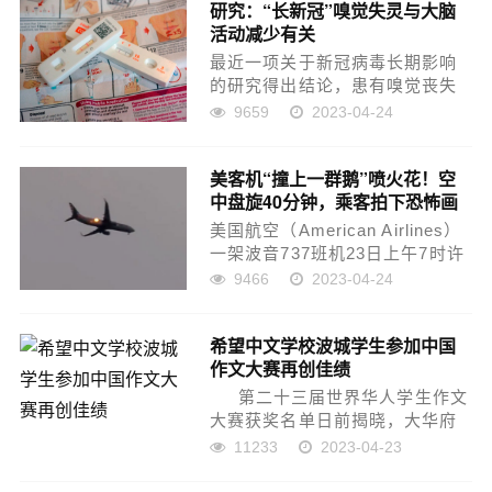
研究：“长新冠”嗅觉失灵与大脑
每日超过150人死亡；专家警告：
活动减少有关
疫情虽趋缓，但仍...
最近一项关于新冠病毒长期影响
的研究得出结论，患有嗅觉丧失
的“长新冠”患者的大脑活动发生了
9659
2023-04-24
重大变化。伦敦大学学院的研究
人员研究了三组人群：那些患有
美客机“撞上一群鹅”喷火花！空
“长新冠”失去了嗅觉的人，那些从
中盘旋40分钟，乘客拍下恐怖画
新冠感染康复后嗅觉恢复...
面
美国航空（American Airlines）
一架波音737班机23日上午7时许
准备起飞时撞上一群鹅，导致引
9466
2023-04-24
擎故障起火燃烧，由于当时客机
已准备攀升，乘客只能被迫在空
希望中文学校波城学生参加中国
中盘旋40多分钟，期间伴随着轰
作文大赛再创佳绩
隆声...
第二十三届世界华人学生作文
大赛获奖名单日前揭晓，大华府
地区希望中文学校波城校区参赛
11233
2023-04-23
学生再创佳绩，共有8人榜上有
名。 &nbs...