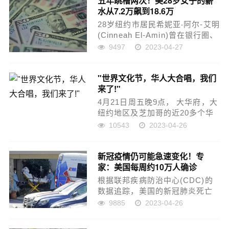
五年跳槽两次！美28岁女子的薪
水从7.2万飙到18.6万
28岁纽约市居民希妮亚‧阿尔-艾明
(Cinneah El-Amin)曾在银行圈、
科技界工作，今年2月在科技界任
9497
2023-04-27
职被裁员后自行创业，推出就业
及生活平台Flynanced。踏入职场
"世界文化节，华人大合唱，我们
初期，她年薪约7万20...
来了!"
4月21日周五晚9点， 大华府，大
纽约地区及芝加哥的近20多个华
人合唱团的团长们，在网上相
10543
2023-04-26
聚，一起宣布，“世界文化节，华
人大合唱，我们来了！” 这场别
新冠疫情仍可能急速变化！专
开生面的筹备会正是为今年...
家：美国每周约10万人确诊
根据联邦疾病防治中心(CDC)的
数据追踪，美国的新冠肺炎死亡
人数达到2020年3月以来的最低
9885
2023-04-26
点，确诊比率也已经大幅下降，
但全国每周仍有约10万人感染，