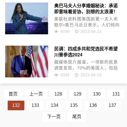
奥巴马夫人分享婚姻秘诀：承诺
即意味着妥协，别想的太浪漫！
美联社资料图美国前第一夫人米
歇尔•奥巴马近日表示，人们倾向
于“将婚姻浪漫化”，而事实是婚姻
9789
2023-04-23
“很艰难”。“我们已经结婚30年
了，”奥巴马夫人在周四接受
民调：四成多共和党选民不希望
“CBS晨间新闻”（CBS
川普参选2024
Mornings）的盖...
据媒体周六报道，一项新的民意
调查发现，70%的美国人，包括
44%的共和党人，不希望前总统
9333
2023-04-23
川普在2024年竞选白宫。美联社
和芝加哥大学研究中心NORC周
四公布的民调还显示，93%的民
首页
上一页
128
129
130
131
主党人和63%的中...
132
133
134
135
136
137
下一页
尾页